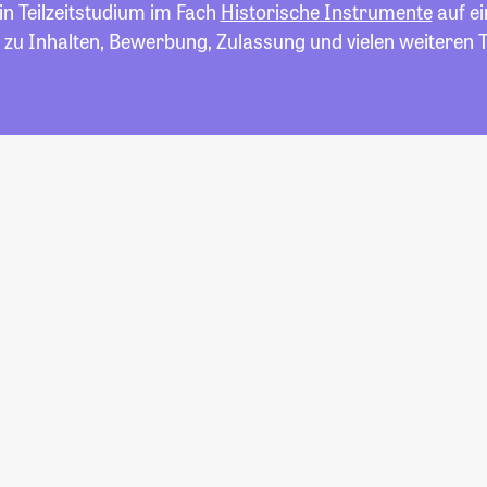
in Teilzeitstudium im Fach
Historische Instrumente
auf ei
 zu Inhalten, Bewerbung, Zulassung und vielen weiteren 