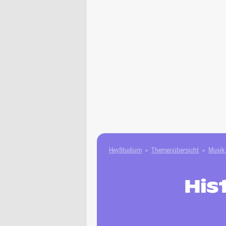
HeyStudium
Themenübersicht
Musik 
His