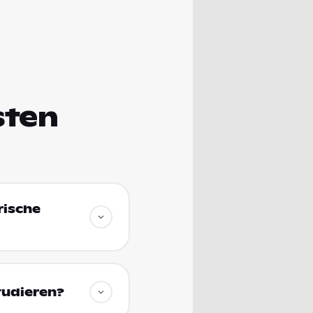
sten
rische
tudieren?