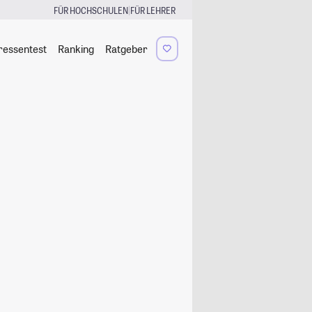
|
FÜR HOCHSCHULEN
FÜR LEHRER
ressentest
Ranking
Ratgeber