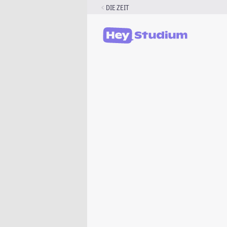
Zum
DIE ZEIT
Inhalt
springen