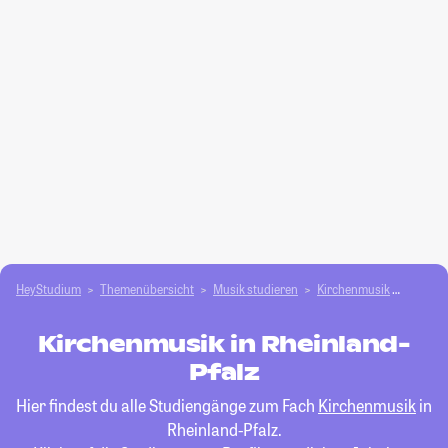
HeyStudium
Themenübersicht
Musik studieren
Kirchenmusik
Rheinl
Kirchenmusik in Rheinland-
Pfalz
Hier findest du alle Studiengänge zum Fach
Kirchenmusik
in
Rheinland-Pfalz.