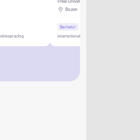
Freie Universität Bozen
Bozen
Ausland
Bachelor
6 Semester
n
dreisprachig
international
projektorientiert
dreisprachig