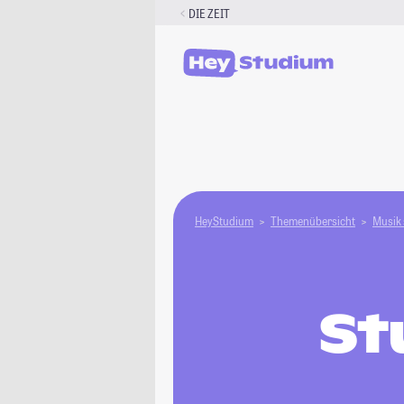
Zum
DIE ZEIT
Inhalt
springen
HeyStudium
Themenübersicht
Musik 
St