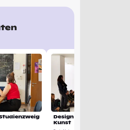
nten
 Studienzweig
Design und Künste - Stud
Kunst