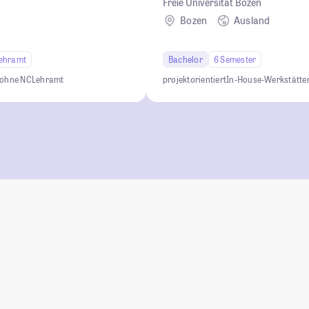
Freie Universität Bozen
Bozen
Ausland
ehramt
Bachelor
6 Semester
 ohne NC
Lehramt
projektorientiert
In-House-Werkstätte