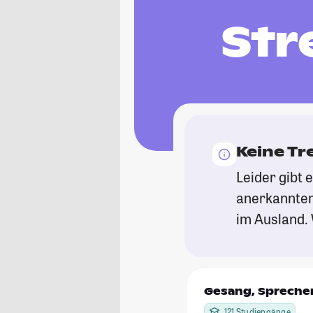
Str
Keine Tr
Leider gibt 
anerkannten
im Ausland. 
Gesang, Spreche
121 Studiengänge