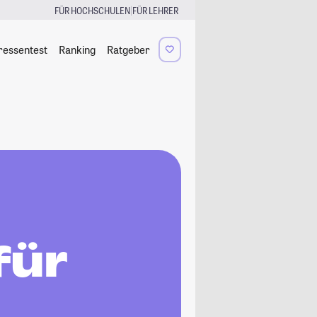
|
FÜR HOCHSCHULEN
FÜR LEHRER
ressentest
Ranking
Ratgeber
für