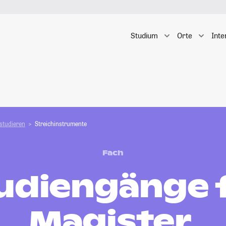
Studium
Orte
Inte
studieren
Streichinstrumente
Fach
udiengänge 
Magister,