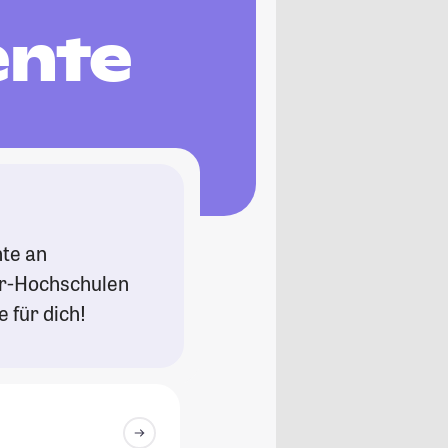
ente
nte an
er-Hochschulen
 für dich!