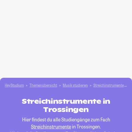
HeyStudium
Themenübersicht
Musik studieren
Streichinstrumente
T
Streichinstrumente in
Trossingen
Hier findest du alle Studiengänge zum Fach
Streichinstrumente
in Trossingen.