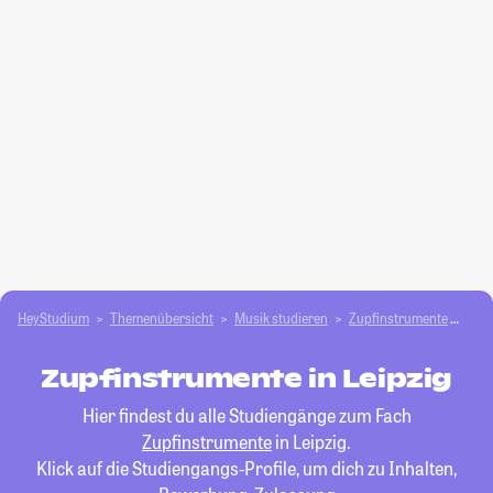
HeyStudium
Themenübersicht
Musik studieren
Zupfinstrumente
Leip
Zupfinstrumente in Leipzig
Hier findest du alle Studiengänge zum Fach
Zupfinstrumente
in Leipzig.
Klick auf die Studiengangs-Profile, um dich zu Inhalten,