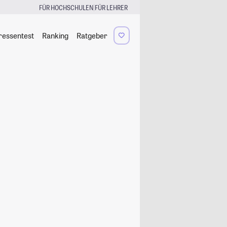
|
FÜR HOCHSCHULEN
FÜR LEHRER
ressentest
Ranking
Ratgeber