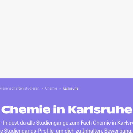
wissenschaften studieren
Chemie
Karlsruhe
Chemie in Karlsruhe
r findest du alle Studiengänge zum Fach
Chemie
in Karlsr
die Studiengangs-Profile, um dich zu Inhalten, Bewerbung