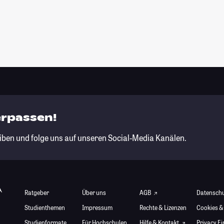
erpassen!
iben und folge uns auf unseren Social-Media Kanälen.
Ratgeber
Über uns
AGB
Datensch
Studienthemen
Impressum
Rechte & Lizenzen
Cookies &
Studienformate
Für Hochschulen
Hilfe & Kontakt
Privacy E