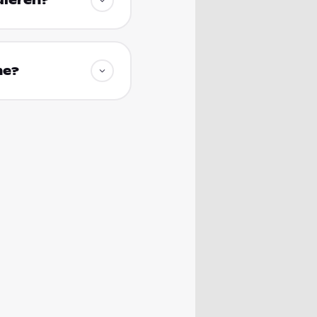
dieren?
he?