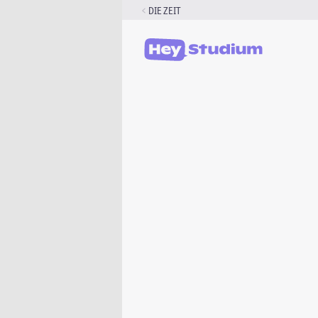
Zum
DIE ZEIT
Inhalt
springen