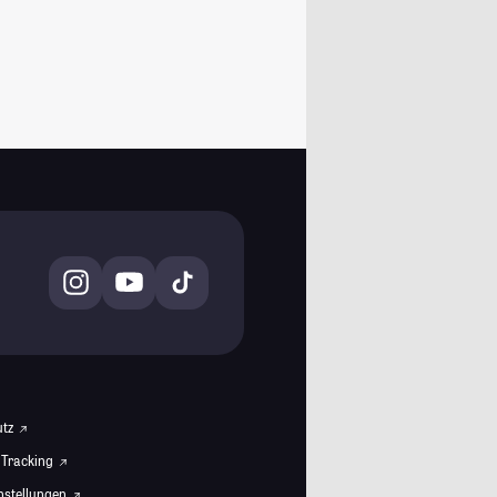
utz
 Tracking
instellungen