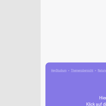
HeyStudium
Themenübersicht
Natur­
Hie
Klick auf 