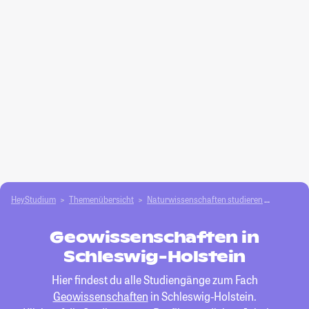
HeyStudium
Themenübersicht
Natur­wissenschaften studieren
Geowiss
Geowissenschaften in
Schleswig-Holstein
Hier findest du alle Studiengänge zum Fach
Geowissenschaften
in Schleswig-Holstein.