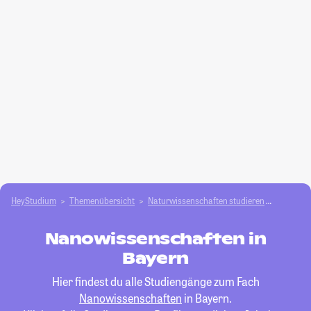
HeyStudium
Themenübersicht
Natur­wissenschaften studieren
Nanowis
Nanowissenschaften in
Bayern
Hier findest du alle Studiengänge zum Fach
Nanowissenschaften
in Bayern.