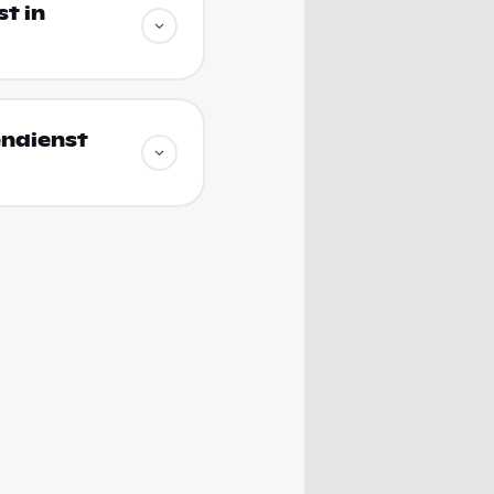
t in
endienst