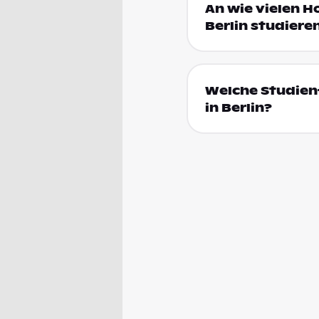
An wie vielen H
Berlin studiere
Welche Studien
in Berlin?