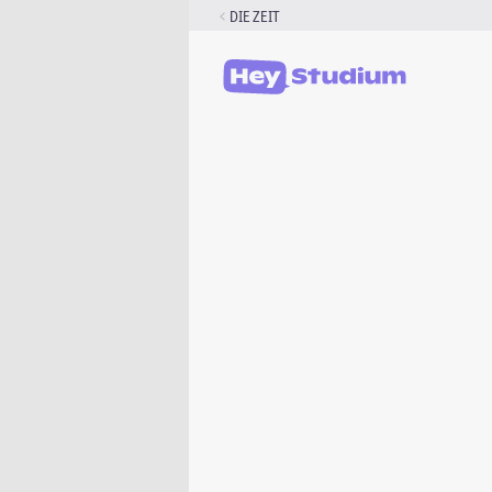
Zum
DIE ZEIT
Inhalt
springen