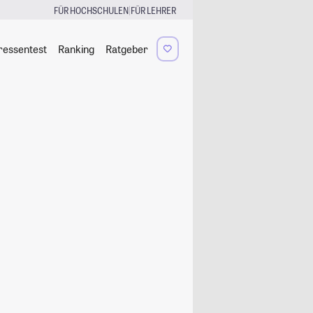
|
FÜR HOCHSCHULEN
FÜR LEHRER
ressentest
Ranking
Ratgeber