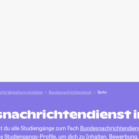
liche Verwaltung studieren
Bundesnachrichtendienst
Berlin
nachrichtendienst in
st du alle Studiengänge zum Fach
Bundesnachrichtendien
die Studiengangs-Profile, um dich zu Inhalten, Bewerbung