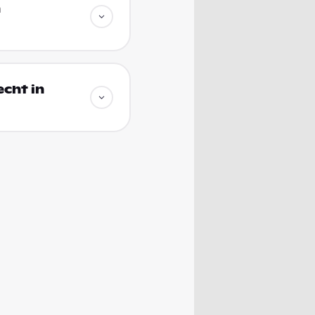
n
echt in