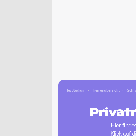
HeyStudium
Themenübersicht
Recht 
Privat
Hier finde
Klick auf 