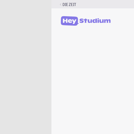
Zum
DIE ZEIT
Inhalt
springen