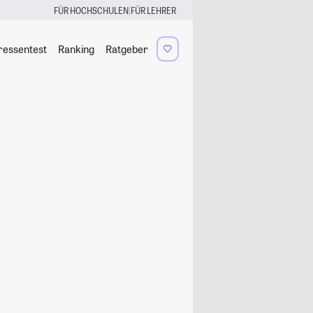
|
FÜR HOCHSCHULEN
FÜR LEHRER
ressentest
Ranking
Ratgeber