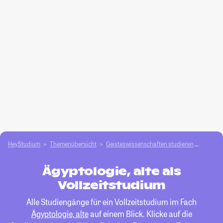
HeyStudium
Themenübersicht
Geisteswissenschaften studieren
Ägyptol
Ägyptologie, alte als
Vollzeitstudium
Alle Studiengänge für ein Vollzeitstudium im Fach
Ägyptologie, alte
auf einem Blick. Klicke auf die