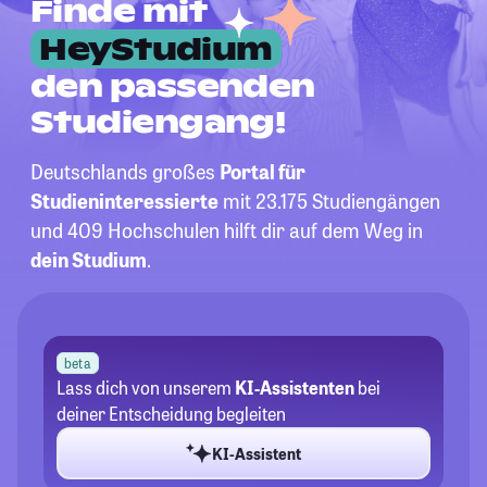
Finde mit
HeyStudium
den passenden
Studiengang!
Deutschlands großes
Portal für
Studieninteressierte
mit 23.175 Studiengängen
und 409 Hochschulen hilft dir auf dem Weg in
dein Studium
.
beta
Lass dich von unserem
KI-Assistenten
bei
deiner Entscheidung begleiten
KI-Assistent