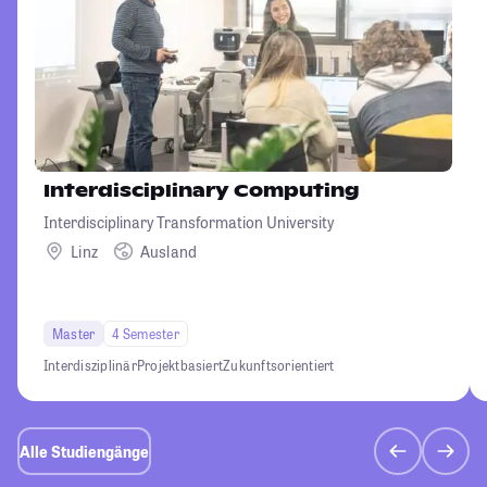
Interdisciplinary Computing
Interdisciplinary Transformation University
Linz
Ausland
Master
4 Semester
Interdisziplinär
Projektbasiert
Zukunftsorientiert
Alle Studiengänge