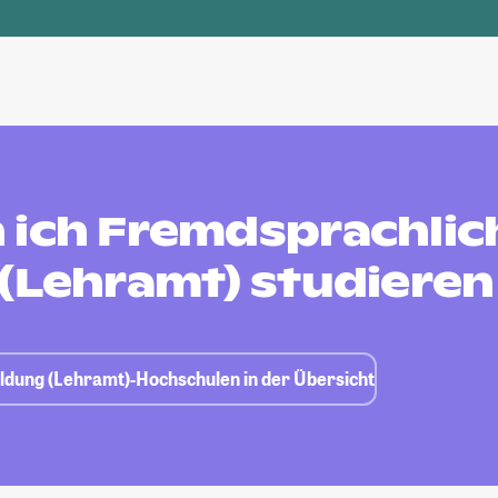
 ich Fremdsprachlic
 (Lehramt) studieren
ildung (Lehramt)-Hochschulen in der Übersicht