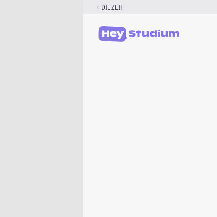
Zum
DIE ZEIT
Inhalt
springen