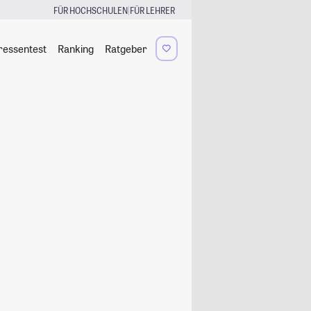
|
FÜR HOCHSCHULEN
FÜR LEHRER
ressentest
Ranking
Ratgeber