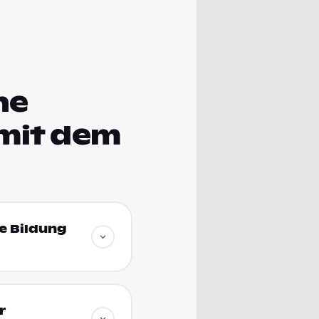
he
mit dem
e Bildung
r