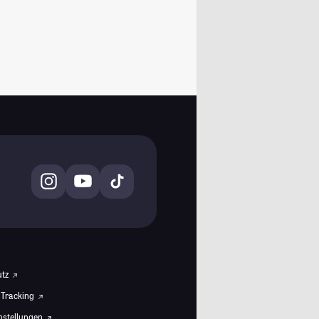
utz
 Tracking
instellungen