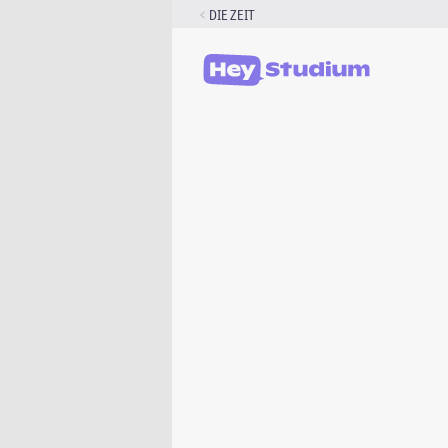
Zum
DIE ZEIT
Inhalt
springen