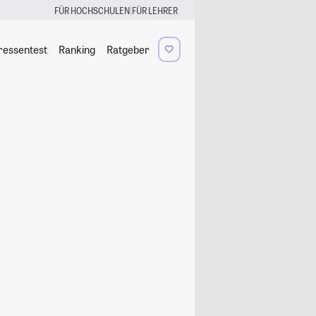
|
FÜR HOCHSCHULEN
FÜR LEHRER
ressentest
Ranking
Ratgeber