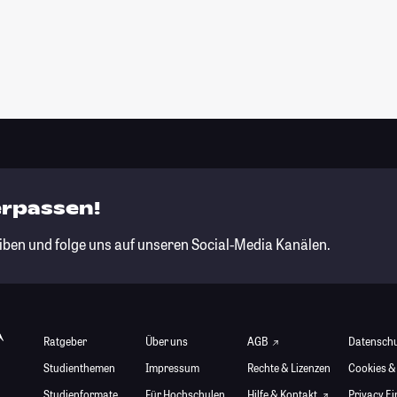
erpassen!
iben und folge uns auf unseren Social-Media Kanälen.
Ratgeber
Über uns
AGB
Datensch
Studienthemen
Impressum
Rechte & Lizenzen
Cookies &
Studienformate
Für Hochschulen
Hilfe & Kontakt
Privacy E