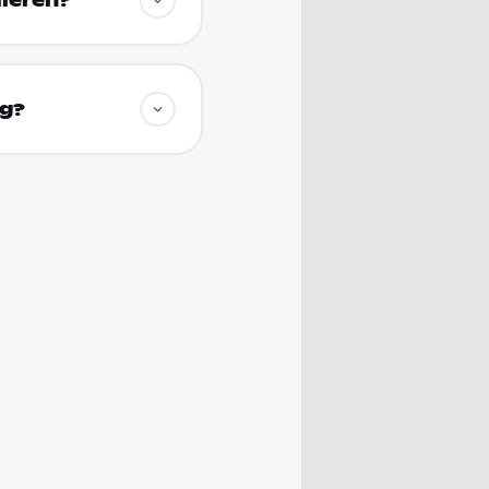
dieren?
rg?