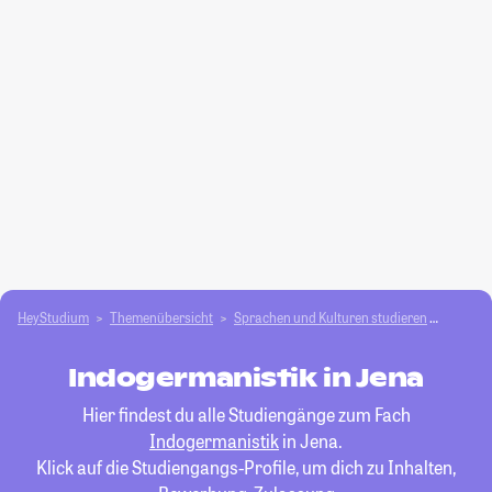
HeyStudium
Themenübersicht
Sprachen und Kulturen studieren
Indoge
Indogermanistik in Jena
Hier findest du alle Studiengänge zum Fach
Indogermanistik
in Jena.
Klick auf die Studiengangs-Profile, um dich zu Inhalten,