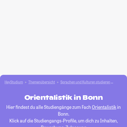
HeyStudium
Themenübersicht
Sprachen und Kulturen studieren
Oriental
Orientalistik in Bonn
Hier findest du alle Studiengänge zum Fach
Orientalistik
in
Bonn.
Klick auf die Studiengangs-Profile, um dich zu Inhalten,