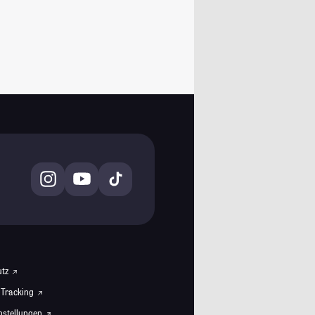
utz
 Tracking
instellungen