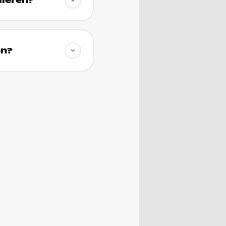
dieren?
en?