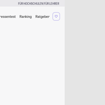
|
FÜR HOCHSCHULEN
FÜR LEHRER
ressentest
Ranking
Ratgeber