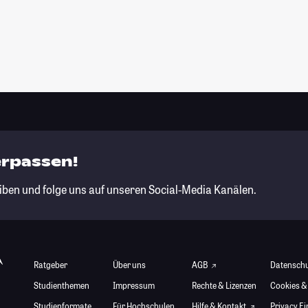
erpassen!
iben und folge uns auf unseren Social-Media Kanälen.
Ratgeber
Über uns
AGB
Datensch
Studienthemen
Impressum
Rechte & Lizenzen
Cookies &
Studienformate
Für Hochschulen
Hilfe & Kontakt
Privacy E