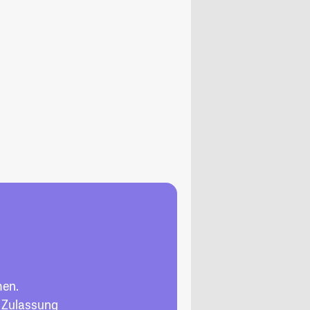
men.
, Zulassung