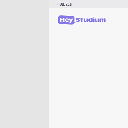
Zum
DIE ZEIT
Inhalt
springen