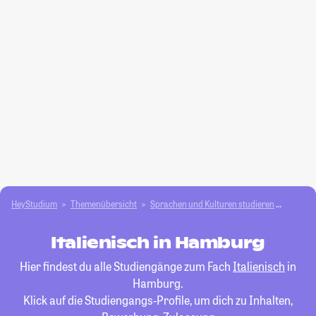
HeyStudium
Themenübersicht
Sprachen und Kulturen studieren
Italien
Italienisch in Hamburg
Hier findest du alle Studiengänge zum Fach
Italienisch
in
Hamburg.
Klick auf die Studiengangs-Profile, um dich zu Inhalten,