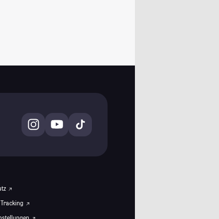
utz
 Tracking
instellungen