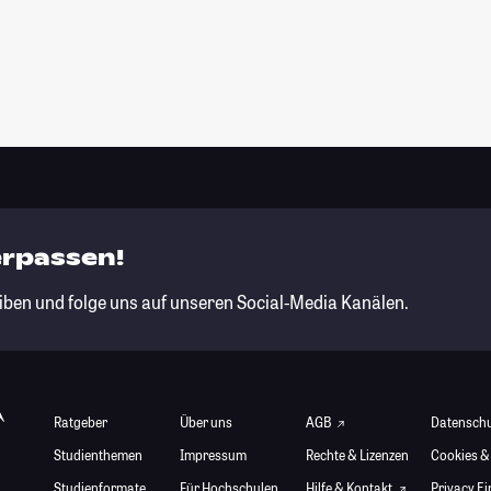
erpassen!
iben und folge uns auf unseren Social-Media Kanälen.
Ratgeber
Über uns
AGB
Datensch
Studienthemen
Impressum
Rechte & Lizenzen
Cookies &
Studienformate
Für Hochschulen
Hilfe & Kontakt
Privacy E