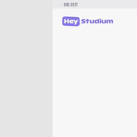
Zum
DIE ZEIT
Inhalt
springen