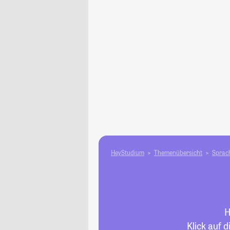
HeyStudium
Themenübersicht
Sprach
H
Klick auf 