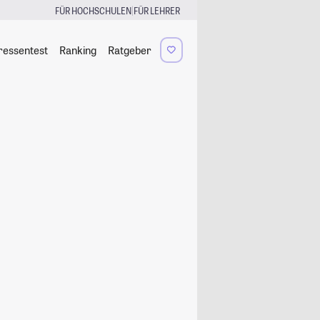
|
FÜR HOCHSCHULEN
FÜR LEHRER
ressentest
Ranking
Ratgeber