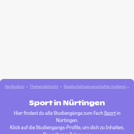
HeyStudium
Themenübersicht
Gesellschafts­­wissenschaften studieren
S
Sport in Nürtingen
Hier findest du alle Studiengänge zum Fach
Sport
in
Nürtingen.
Klick auf die Studiengangs-Profile, um dich zu Inhalten,