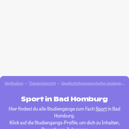
HeyStudium
Themenübersicht
Gesellschafts­­wissenschaften studieren
S
Sport in Bad Homburg
Hier findest du alle Studiengänge zum Fach
Sport
in Bad
Homburg.
Klick auf die Studiengangs-Profile, um dich zu Inhalten,