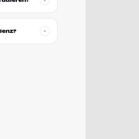
studieren?
blenz?