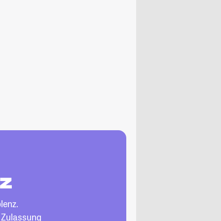
nz
lenz.
, Zulassung