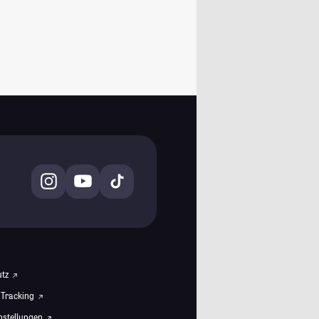
utz
 Tracking
instellungen