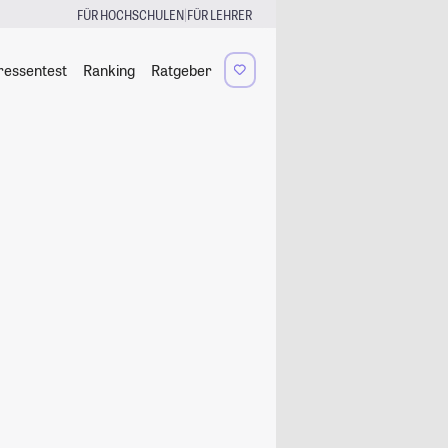
|
FÜR HOCHSCHULEN
FÜR LEHRER
ressentest
Ranking
Ratgeber