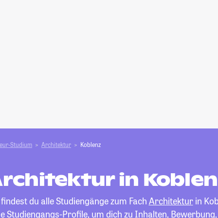
ieur-Studium
Architektur
Koblenz
rchitektur in Koble
 findest du alle Studiengänge zum Fach
Architektur
in Kob
die Studiengangs-Profile, um dich zu Inhalten, Bewerbung