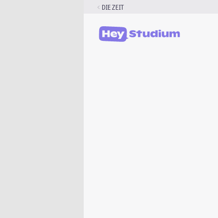
Zum
DIE ZEIT
Inhalt
springen