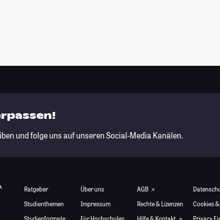
erpassen!
iben und folge uns auf unseren Social-Media Kanälen.
Ratgeber
Über uns
AGB
Datensch
Studienthemen
Impressum
Rechte & Lizenzen
Cookies &
Studienformate
Für Hochschulen
Hilfe & Kontakt
Privacy E