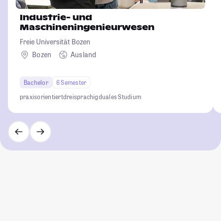
Industrie- und
Maschineningenieurwesen
Freie Universität Bozen
Bozen
Ausland
Bachelor
6 Semester
praxisorientiert
dreisprachig
duales Studium