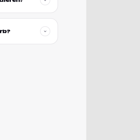
udieren?
orb?