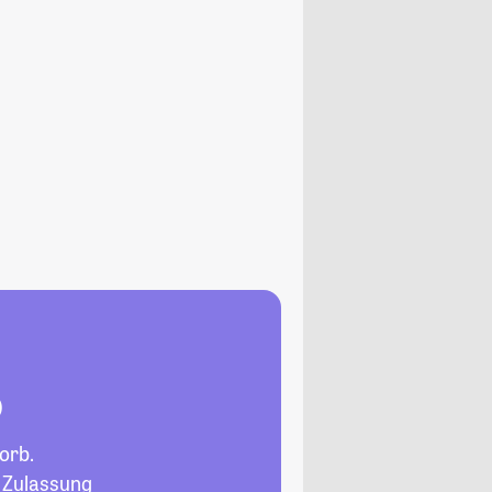
b
orb.
, Zulassung