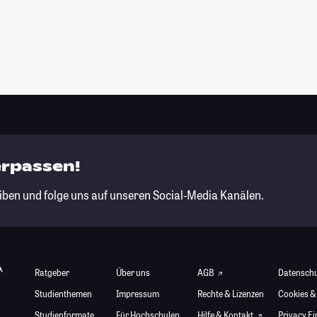
erpassen!
iben und folge uns auf unseren Social-Media Kanälen.
Ratgeber
Über uns
AGB
Datensch
Studienthemen
Impressum
Rechte & Lizenzen
Cookies &
Studienformate
Für Hochschulen
Hilfe & Kontakt
Privacy E