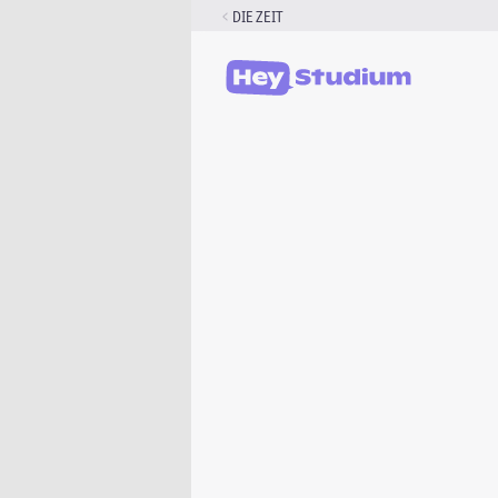
Zum
DIE ZEIT
Inhalt
springen