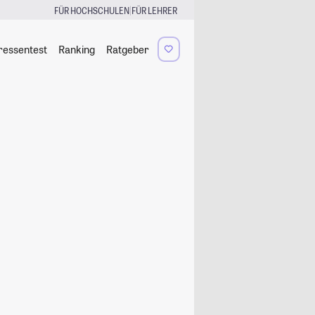
|
FÜR HOCHSCHULEN
FÜR LEHRER
ressentest
Ranking
Ratgeber