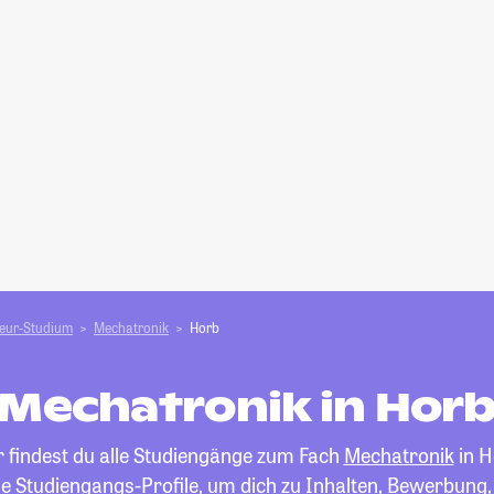
ieur-Studium
Mechatronik
Horb
Mechatronik in Hor
r findest du alle Studiengänge zum Fach
Mechatronik
in H
die Studiengangs-Profile, um dich zu Inhalten, Bewerbung