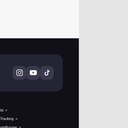
utz
 Tracking
instellungen