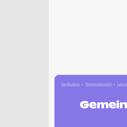
HeyStudium
Themenübersicht
Lehram
Gemein