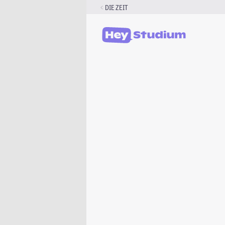
Zum
DIE ZEIT
Inhalt
springen