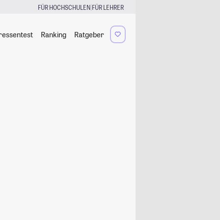
|
FÜR HOCHSCHULEN
FÜR LEHRER
ressentest
Ranking
Ratgeber