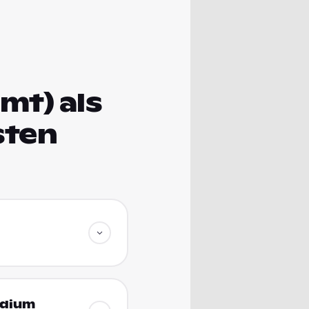
mt) als
sten
udium