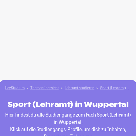
HeyStudium
Themenübersicht
Lehramt studieren
Sport (Lehramt)
Wu
Sport (Lehramt) in Wuppertal
Hier findest du alle Studiengänge zum Fach
Sport (Lehramt)
in Wuppertal.
Klick auf die Studiengangs-Profile, um dich zu Inhalten,