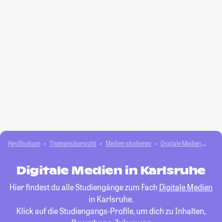
HeyStudium
Themenübersicht
Medien studieren
Digitale Medien
Kar
Digitale Medien in Karlsruhe
Hier findest du alle Studiengänge zum Fach
Digitale Medien
in Karlsruhe.
Klick auf die Studiengangs-Profile, um dich zu Inhalten,