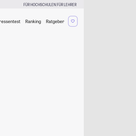
|
FÜR HOCHSCHULEN
FÜR LEHRER
ressentest
Ranking
Ratgeber