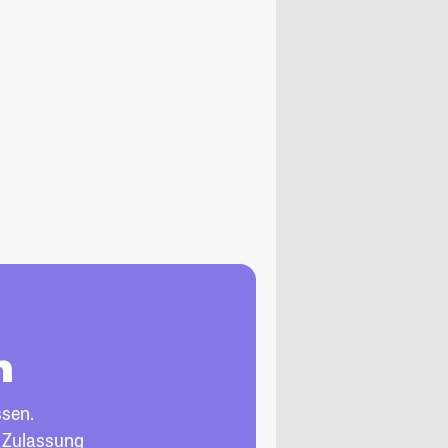
n
ssen.
, Zulassung