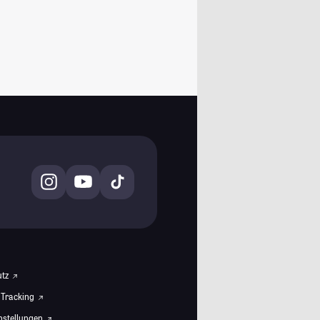
utz
 Tracking
instellungen