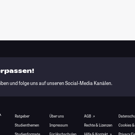
erpassen!
iben und folge uns auf unseren Social-Media Kanälen.
Ratgeber
Über uns
AGB
Datensch
Studienthemen
Impressum
Rechte & Lizenzen
Cookies &
Studienformate
Für Hochschulen
Hilfe & Kontakt
Privacy E