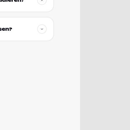
udieren?
sen?