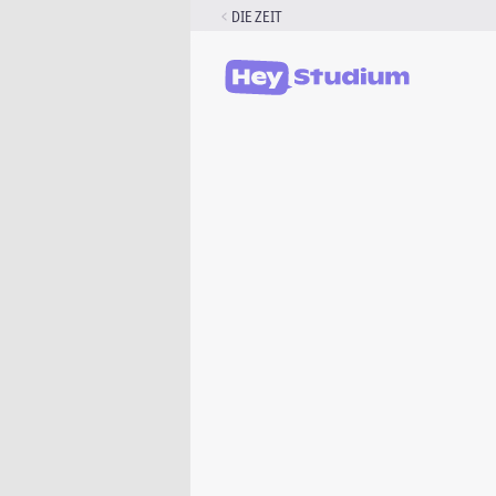
Zum
DIE ZEIT
Inhalt
springen