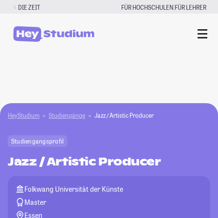
Zum
|
DIE ZEIT
FÜR HOCHSCHULEN
FÜR LEHRER
Inhalt
springen
HeyStudium
Studiengänge
Jazz / Artistic Producer
Studiengangsprofil
Jazz / Artistic Producer
Folkwang Universität der Künste
Master
Essen