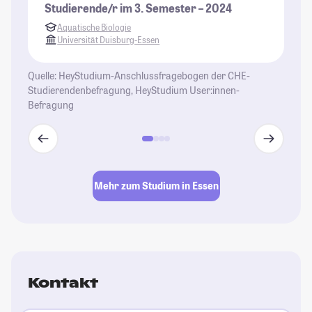
Studierende/r im 3. Semester – 2024
do
Aquatische Biologie
St
Universität Duisburg-Essen
Quelle: HeyStudium-Anschlussfragebogen der CHE-
Studierendenbefragung, HeyStudium User:innen-
Befragung
Mehr zum Studium in Essen
Kontakt