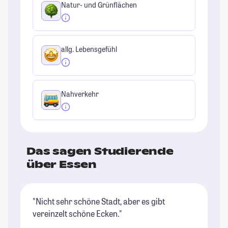
Natur- und Grünflächen
allg. Lebensgefühl
Nahverkehr
Das sagen Studierende
über Essen
"Nicht sehr schöne Stadt, aber es gibt
"D
vereinzelt schöne Ecken."
ty
k