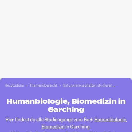
HeyStudium
Themenübersicht
Natur­wissenschaften studieren
Humanbio
Humanbiologie, Biomedizin in
Garching
Hier findest du alle Studiengänge zum Fach
Humanbiologie,
Biomedizin
in Garching.