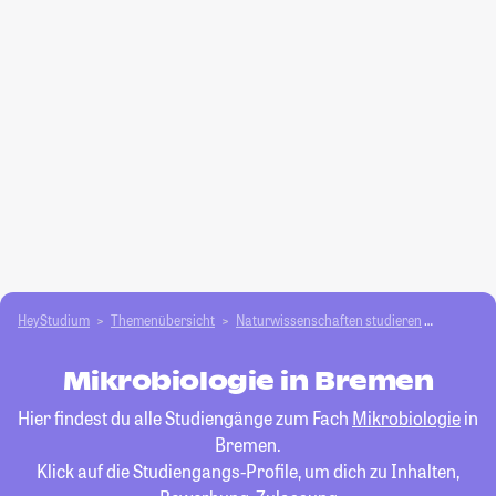
HeyStudium
Themenübersicht
Natur­wissenschaften studieren
Mikrobio
Mikrobiologie in Bremen
Hier findest du alle Studiengänge zum Fach
Mikrobiologie
in
Bremen.
Klick auf die Studiengangs-Profile, um dich zu Inhalten,