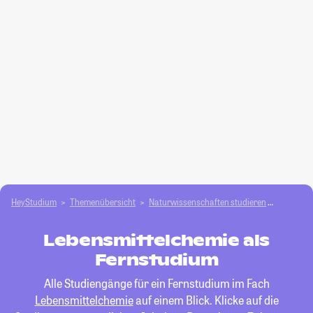
HeyStudium
Themenübersicht
Natur­wissenschaften studieren
Lebensmi
Lebensmittelchemie als
Fernstudium
Alle Studiengänge für ein Fernstudium im Fach
Lebensmittelchemie
auf einem Blick. Klicke auf die