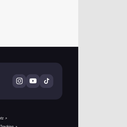
utz
 Tracking