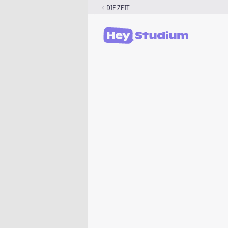
Zum
DIE ZEIT
Inhalt
springen