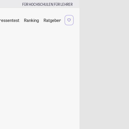
|
FÜR HOCHSCHULEN
FÜR LEHRER
ressentest
Ranking
Ratgeber