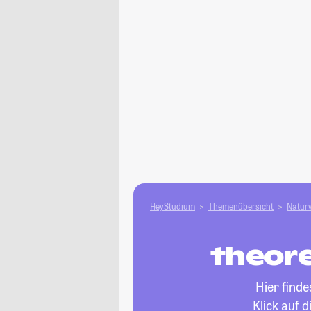
HeyStudium
Themenübersicht
Natur­
theore
Hier find
Klick auf 