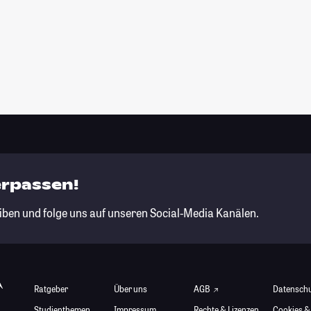
erpassen!
iben und folge uns auf unseren Social-Media Kanälen.
Ratgeber
Über uns
AGB
Datensch
Studienthemen
Impressum
Rechte & Lizenzen
Cookies &