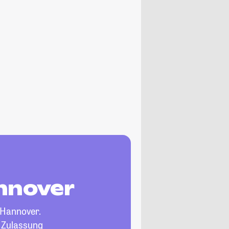
annover
 Hannover.
, Zulassung