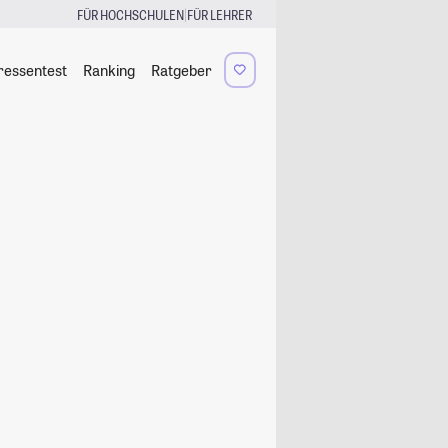
|
FÜR HOCHSCHULEN
FÜR LEHRER
ressentest
Ranking
Ratgeber