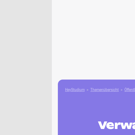
HeyStudium
Themenübersicht
Öffent
Verw