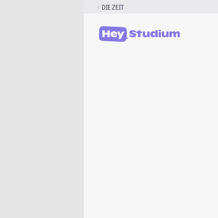
Zum
DIE ZEIT
Inhalt
springen