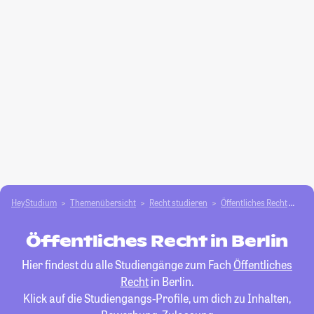
HeyStudium
Themenübersicht
Recht studieren
Öffentliches Recht
Ber
Öffentliches Recht in Berlin
Hier findest du alle Studiengänge zum Fach
Öffentliches
Recht
in Berlin.
Klick auf die Studiengangs-Profile, um dich zu Inhalten,