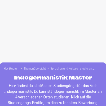
HeyStudium
Themenübersicht
Sprachen und Kulturen studieren
Indoge
Indogermanistik Master
Hier findest du alle Master-Studiengänge für das Fach
Indogermanistik
. Du kannst Indogermanistik im Master an
4 verschiedenen Orten studieren. Klick auf die
Studiengangs-Profile, um dich zu Inhalten, Bewerbung,