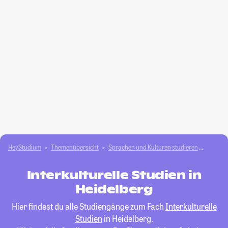
HeyStudium
Themenübersicht
Sprachen und Kulturen studieren
Interku
Interkulturelle Studien in
Heidelberg
Hier findest du alle Studiengänge zum Fach
Interkulturelle
Studien
in Heidelberg.