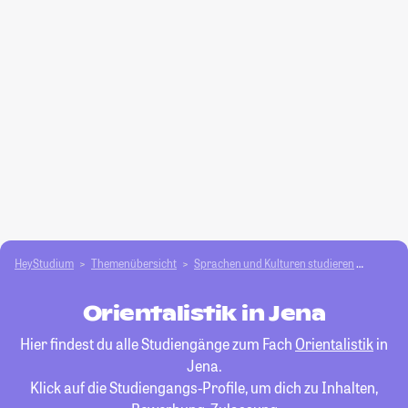
HeyStudium
Themenübersicht
Sprachen und Kulturen studieren
Oriental
Orientalistik in Jena
Hier findest du alle Studiengänge zum Fach
Orientalistik
in
Jena.
Klick auf die Studiengangs-Profile, um dich zu Inhalten,