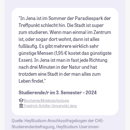
"In Jena ist im Sommer der Paradiespark der
"S
Treffpunkt schlecht hin. Die Stadt ist super
li
zum studieren. Wenn man einmal im Zentrum
di
ist, oder sogar dort wohnt, dann ist alles
Im
fußläufig. Es gibt mehrere wirklich sehr
bo
günstige Mensen (1,95 € kostet das günstigste
ea
Essen). In Jena ist man in fast jede Richtung
St
nach drei Minuten in der Natur und hat
wä
trotzdem eine Stadt in der man alles zum
Bi
Leben findet."
Kl
kr
Studierende/r im 3. Semester – 2024
St
Biochemie/Molekularbiologie
Friedrich-Schiller-Universität Jena
Quelle: HeyStudium-Anschlussfragebogen der CHE-
Studierendenbefragung, HeyStudium User:innen-