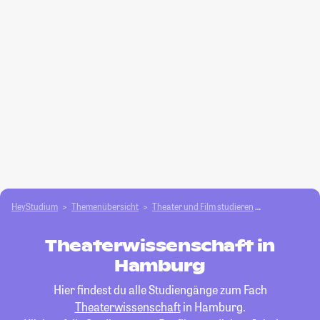
HeyStudium
Themenübersicht
Theater und Film studieren
Theaterwisse
Theaterwissenschaft in
Hamburg
Hier findest du alle Studiengänge zum Fach
Theaterwissenschaft
in Hamburg.