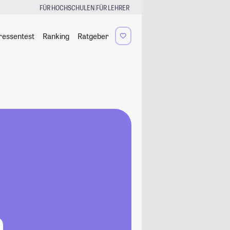
|
FÜR HOCHSCHULEN
FÜR LEHRER
ressentest
Ranking
Ratgeber
h