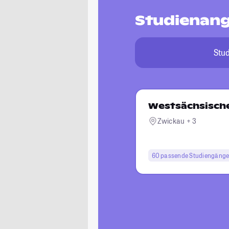
Studienang
Stu
Westsächsisch
Zwickau + 3
60 passende Studiengäng