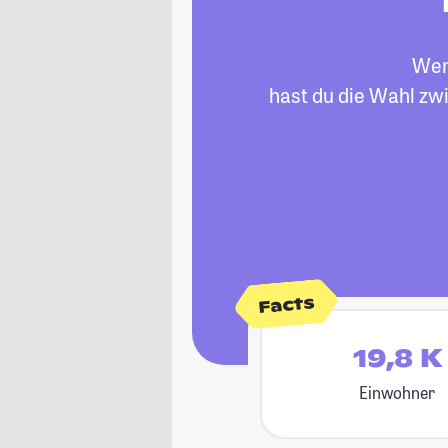
Wenn
hast du die Wahl zw
Facts
19,8 K
Einwohner