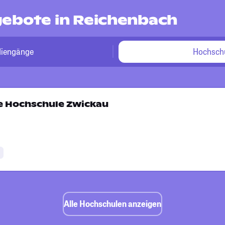
ebote in Reichenbach
diengänge
Hochsch
e Hochschule Zwickau
e
Alle Hochschulen anzeigen