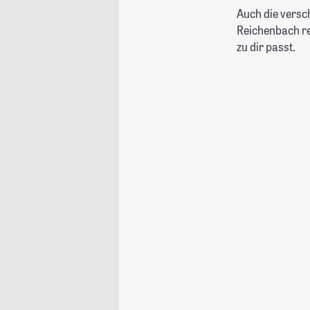
Auch die versc
Reichenbach rel
zu dir passt.