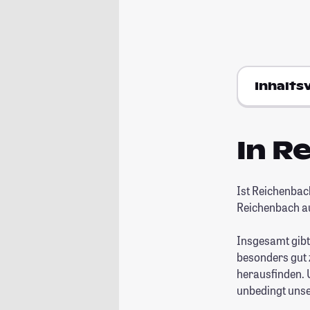
Inhalts
In R
Ist Reichenbac
Reichenbach a
Insgesamt gibt
besonders gut 
herausfinden. U
unbedingt uns