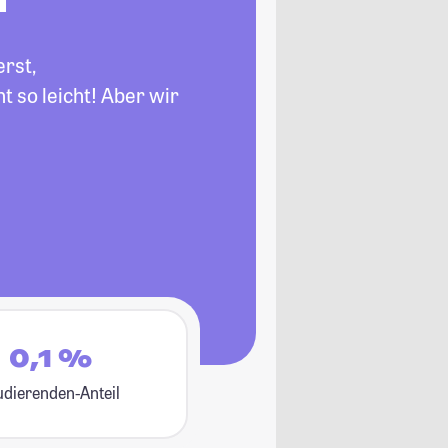
erst,
 so leicht! Aber wir
0,1 %
udierenden-Anteil