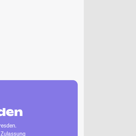
sden
resden.
, Zulassung