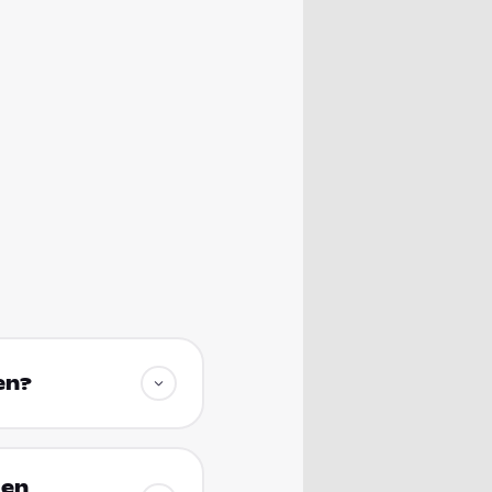
en?
den