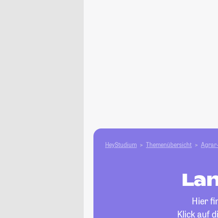
HeyStudium
Themenübersicht
Agrar-
Lan
Hier f
Klick auf 