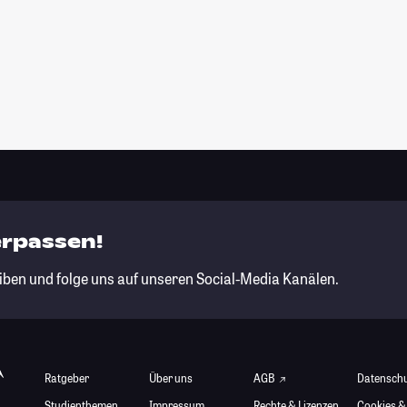
erpassen!
iben und folge uns auf unseren Social-Media Kanälen.
Ratgeber
Über uns
AGB
Datensch
Studienthemen
Impressum
Rechte & Lizenzen
Cookies &