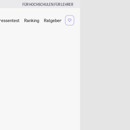
|
FÜR HOCHSCHULEN
FÜR LEHRER
ressentest
Ranking
Ratgeber