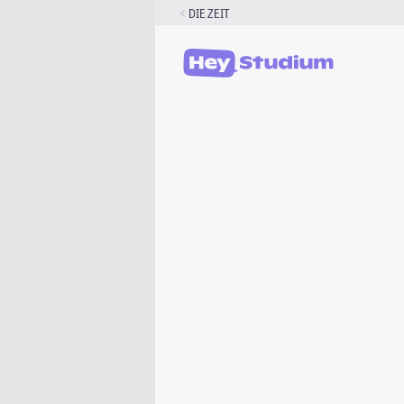
Zum
DIE ZEIT
Inhalt
springen