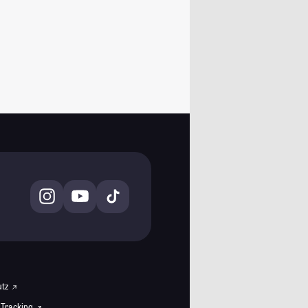
utz
 Tracking