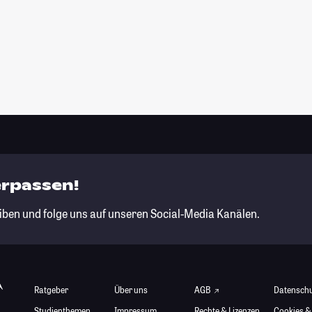
erpassen!
iben und folge uns auf unseren Social-Media Kanälen.
Ratgeber
Über uns
AGB
Datensch
Studienthemen
Impressum
Rechte & Lizenzen
Cookies &