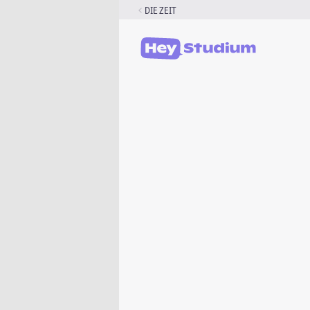
Zum
DIE ZEIT
Inhalt
springen