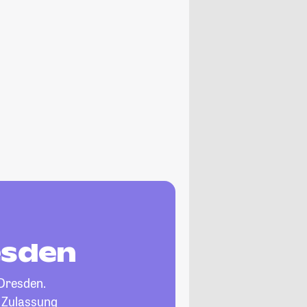
esden
Dresden.
, Zulassung