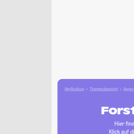
HeyStudium
Themenübersicht
Agrar-
Fors
Hier fin
Klick auf 