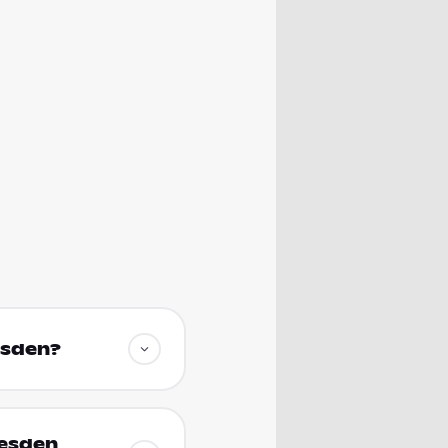
esden?
resden