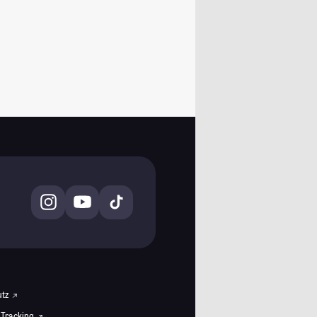
utz
 Tracking