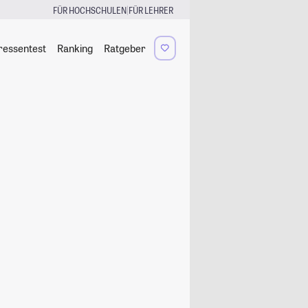
|
FÜR HOCHSCHULEN
FÜR LEHRER
ressentest
Ranking
Ratgeber