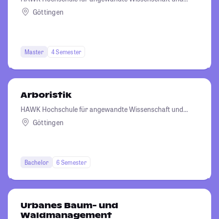
Kunst Hildesheim/Holzminden/Göttingen
Göttingen
Master
4 Semester
Arboristik
HAWK Hochschule für angewandte Wissenschaft und
Kunst Hildesheim/Holzminden/Göttingen
Göttingen
Bachelor
6 Semester
Urbanes Baum- und
Waldmanagement