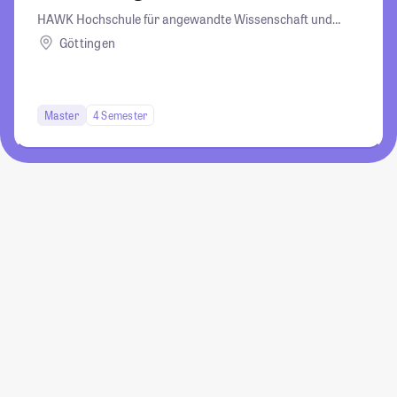
HAWK Hochschule für angewandte Wissenschaft und
Kunst Hildesheim/Holzminden/Göttingen
Göttingen
Master
4 Semester