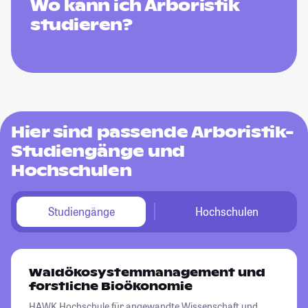
Wo kann ich Arboristik
studieren?
Hier sind passende Arboristik-
Studiengänge und
Hochschulen
Studiengänge
Hochschulen
Waldökosystemmanagement und
forstliche Bioökonomie
HAWK Hochschule für angewandte Wissenschaft und