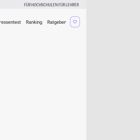
|
FÜR HOCHSCHULEN
FÜR LEHRER
ressentest
Ranking
Ratgeber