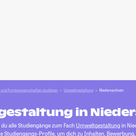
 und Forstwissen­schaften studieren
Umweltgestaltung
Niedersachsen
estaltung in Niede
t du alle Studiengänge zum Fach
Umweltgestaltung
in Nie
die Studiengangs-Profile, um dich zu Inhalten, Bewerbung