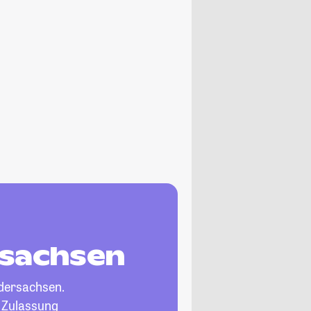
rsachsen
dersachsen.
, Zulassung