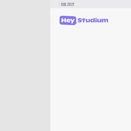
Zum
DIE ZEIT
Inhalt
springen