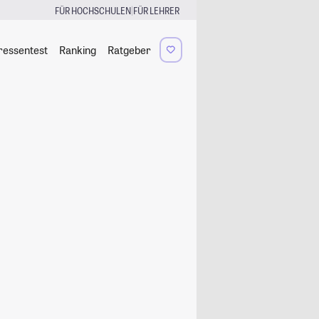
|
FÜR HOCHSCHULEN
FÜR LEHRER
ressentest
Ranking
Ratgeber