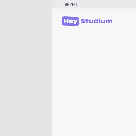
Zum
DIE ZEIT
Inhalt
springen