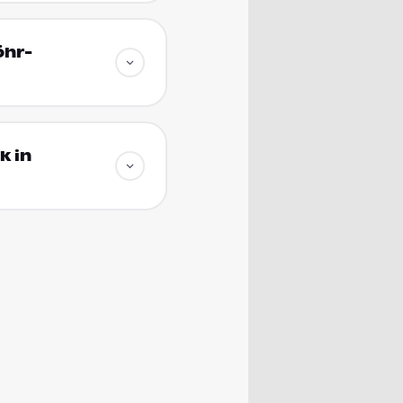
öhr-
k in