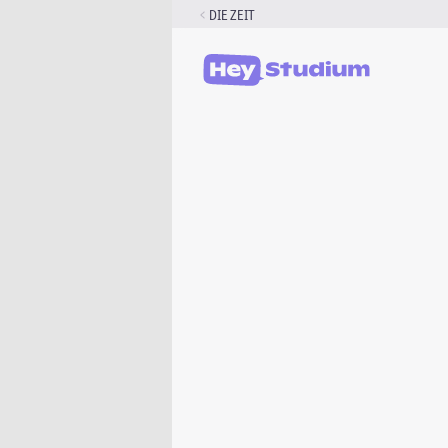
Zum
DIE ZEIT
Inhalt
springen