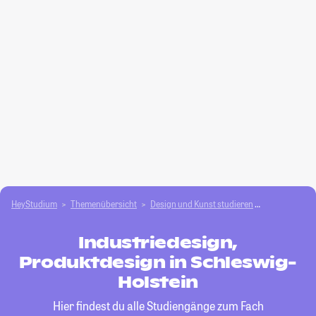
HeyStudium
Themenübersicht
Design und Kunst studieren
Industriedes
Industriedesign,
Produktdesign in Schleswig-
Holstein
Hier findest du alle Studiengänge zum Fach