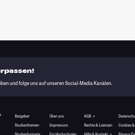
erpassen!
iben und folge uns auf unseren Social-Media Kanälen.
Ratgeber
Über uns
AGB
Datensch
Studienthemen
Impressum
Rechte & Lizenzen
Cookies &
Studienformate
Für Hochschulen
Hilfe & Kontakt
Privacy E