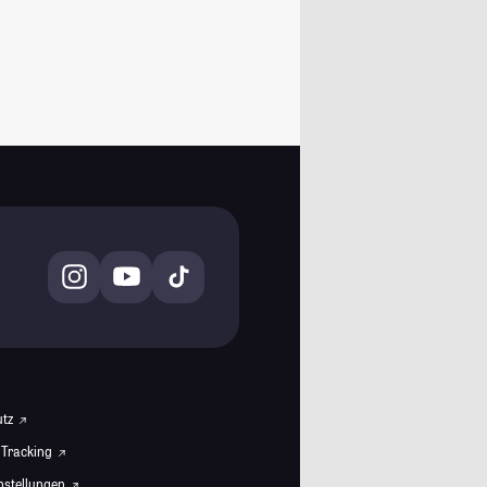
utz
 Tracking
instellungen