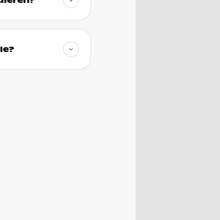
dieren?
le?