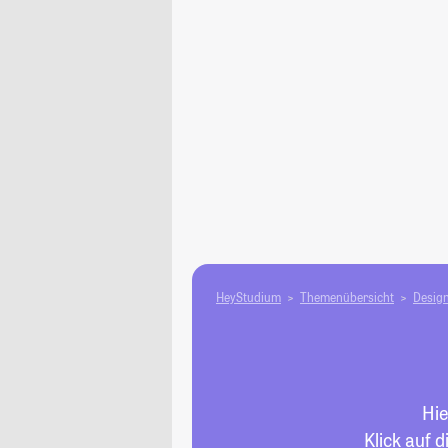
HeyStudium
Themenübersicht
Design
Hie
Klick auf 