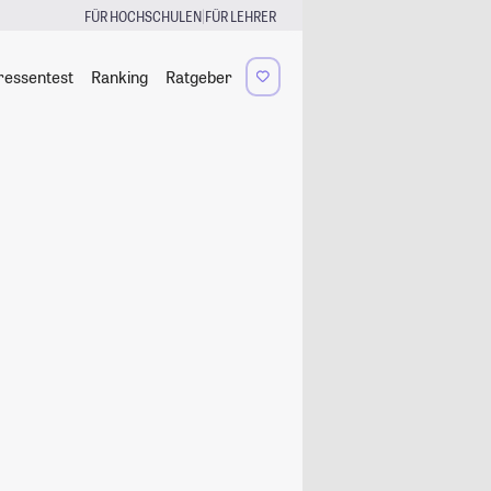
|
FÜR HOCHSCHULEN
FÜR LEHRER
ressentest
Ranking
Ratgeber