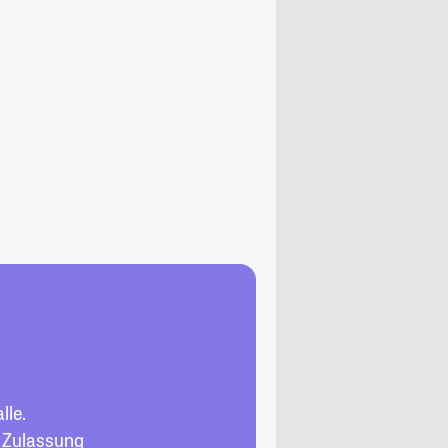
lle.
, Zulassung