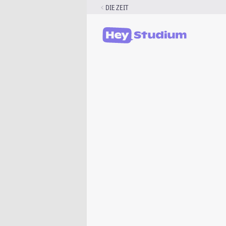
Zum
DIE ZEIT
Inhalt
springen