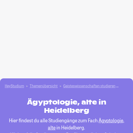
HeyStudium
Themenübersicht
Geisteswissenschaften studieren
Ägyptol
Ägyptologie, alte in
Heidelberg
Hier findest du alle Studiengänge zum Fach
Ägyptologie,
alte
in Heidelberg.